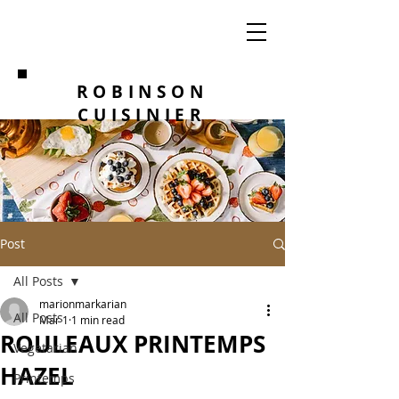
ROBINSON
CUISINIER
Post
All Posts
marionmarkarian
All Posts
Mar 1
1 min read
ROULEAUX PRINTEMPS
Vegetarian
HAZEL
Printemps