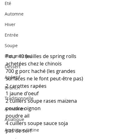
Eté
Automne
Hiver
Entrée
Soupe
Pour 40 feuilles de spring rolls 
Plat principal
achetées chez le chinois
Dessert
700 g porc haché (les grandes 
Apéritif
surfaces ne le font peut-être pas)
2 carottes rapées
Brunch
1 jaune d'oeuf
Traditionnelle
2 cuillers soupe rases maïzena
poudre oignon
Arménien
poudre ail
Asiatique
4 cuillers soupe sauce soja
Amérique Latine
pas de sel !