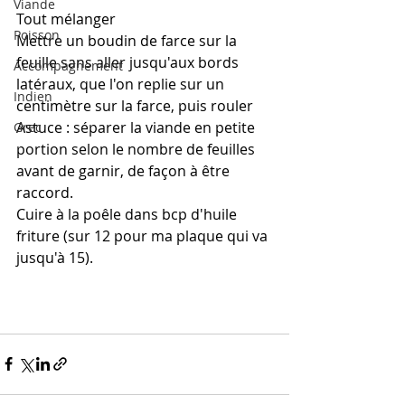
Viande
Tout mélanger
Poisson
Mettre un boudin de farce sur la 
feuille sans aller jusqu'aux bords 
Accompagnement
latéraux, que l'on replie sur un 
Indien
centimètre sur la farce, puis rouler
Astuce : séparer la viande en petite 
Grec
portion selon le nombre de feuilles 
avant de garnir, de façon à être 
raccord. 
Cuire à la poêle dans bcp d'huile  
friture (sur 12 pour ma plaque qui va 
jusqu'à 15).