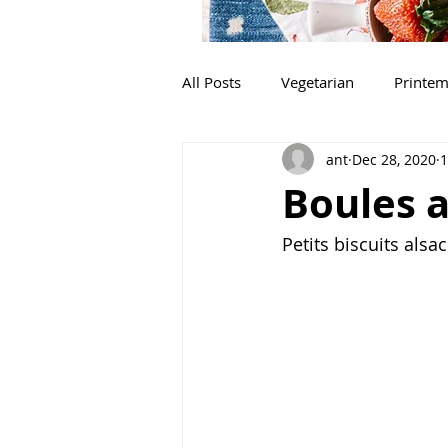
All Posts
Vegetarian
Printe
ant
Dec 28, 2020
1
Dessert
Apéritif
Brunc
Boules 
Poisson
Accompagnement
Petits biscuits alsa