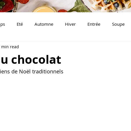
mps
Eté
Automne
Hiver
Entrée
Soupe
 min read
h
Traditionnelle
Arménien
Asiatique
Amériqu
au chocolat
Indien
Grec
ciens de Noël traditionnels