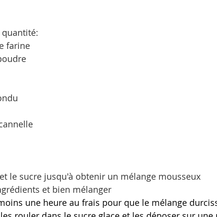
 quantité:
e farine
poudre
fondu
 cannelle
 et le sucre jusqu'à obtenir un mélange mousseux
ingrédients et bien mélanger
moins une heure au frais pour que le mélange durcis
les rouler dans le sucre glace et les déposer sur une