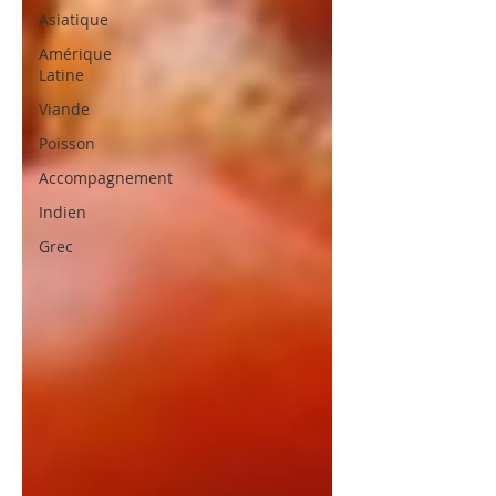
Asiatique
Amérique
Latine
Viande
Poisson
Accompagnement
Indien
Grec