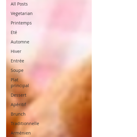
All Posts
Vegetarian
Printemps
Eté
Automne
Hiver
Entrée
Soupe
Plat
principal
Dessert
Apéritif
Brunch
Traditionnelle
Arménien