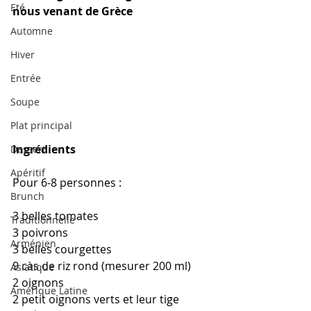
Eté
nous venant de Grèce
Automne
Hiver
Entrée
Soupe
Plat principal
Ingrédients
Dessert
Apéritif
Pour 6-8 personnes :
Brunch
3 belles tomates
Traditionnelle
3 poivrons
Arménien
3 belles courgettes
9 càs de riz rond (mesurer 200 ml)
Asiatique
2 oignons
Amérique Latine
2 petit oignons verts et leur tige