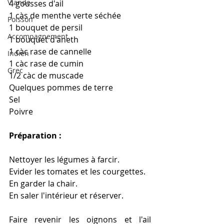
Viande
4 gousses d'ail
1 càs de menthe verte séchée
Poisson
1 bouquet de persil
Accompagnement
1 bouquet d'aneth
1 càc rase de cannelle
Indien
1 càc rase de cumin
Grec
1/2 càc de muscade
Quelques pommes de terre
Sel
Poivre
Préparation :
Nettoyer les légumes à farcir.
Evider les tomates et les courgettes.
En garder la chair.
En saler l'intérieur et réserver.
Faire revenir les oignons et l'ail 